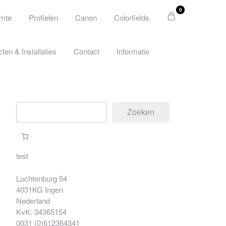
0
imte
Profielen
Canon
Colorfields
cten & Installaties
Contact
Informatie
Zoeken
Zoeken
test
Luchtenburg 54
4031KG Ingen
Nederland
KvK: 34365154
0031 (0)612364341