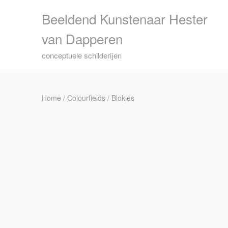
Skip
Beeldend Kunstenaar Hester
to
content
van Dapperen
conceptuele schilderijen
Home
/
Colourfields
/ Blokjes