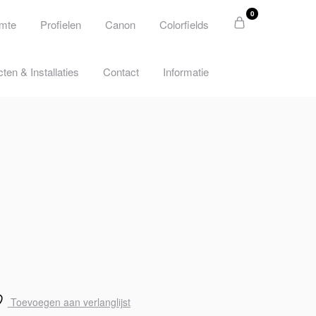
0
imte
Profielen
Canon
Colorfields
cten & Installaties
Contact
Informatie
Toevoegen aan verlanglijst