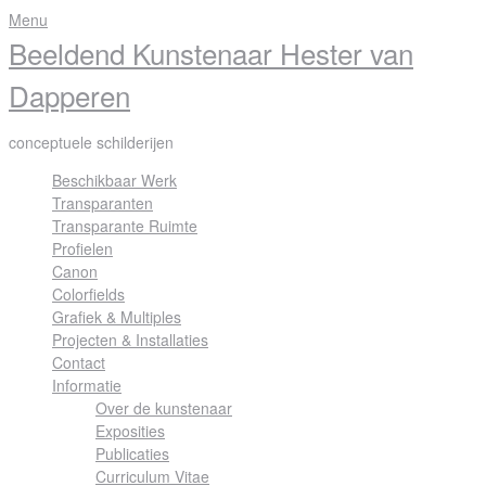
Skip
Menu
to
Beeldend Kunstenaar Hester van
content
Dapperen
conceptuele schilderijen
Beschikbaar Werk
Transparanten
Transparante Ruimte
Profielen
Canon
Colorfields
Grafiek & Multiples
Projecten & Installaties
Contact
Informatie
Over de kunstenaar
Exposities
Publicaties
Curriculum Vitae