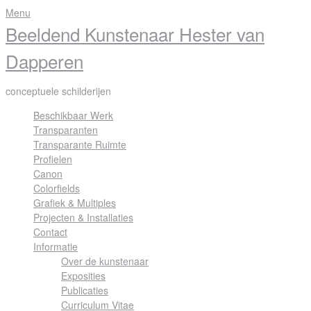
Skip
Menu
to
Beeldend Kunstenaar Hester van
content
Dapperen
conceptuele schilderijen
Beschikbaar Werk
Transparanten
Transparante Ruimte
Profielen
Canon
Colorfields
Grafiek & Multiples
Projecten & Installaties
Contact
Informatie
Over de kunstenaar
Exposities
Publicaties
Curriculum Vitae