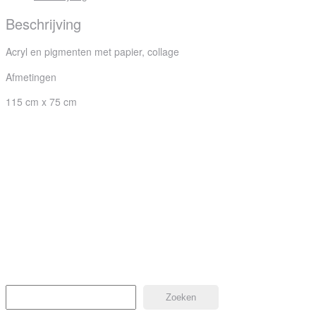
Beschrijving
Acryl en pigmenten met papier, collage
Afmetingen
115 cm x 75 cm
Twee lopende vrouwen
€
185
Kopen
Urban Zone
€
185
Kopen
Zoeken
Zoeken