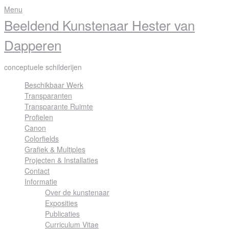
Skip
Menu
to
Beeldend Kunstenaar Hester van
content
Dapperen
conceptuele schilderijen
Beschikbaar Werk
Transparanten
Transparante Ruimte
Profielen
Canon
Colorfields
Grafiek & Multiples
Projecten & Installaties
Contact
Informatie
Over de kunstenaar
Exposities
Publicaties
Curriculum Vitae