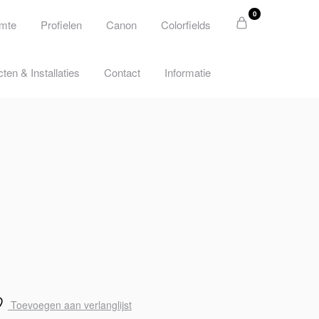
0
imte
Profielen
Canon
Colorfields
cten & Installaties
Contact
Informatie
Toevoegen aan verlanglijst