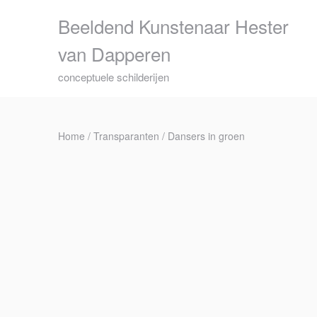
Skip
Beeldend Kunstenaar Hester
to
content
van Dapperen
conceptuele schilderijen
Home
/
Transparanten
/ Dansers in groen