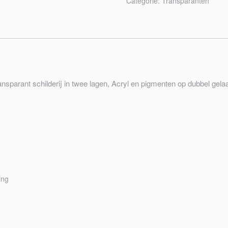
Categorie:
Transparanten
sparant schilderij in twee lagen, Acryl en pigmenten op dubbel gelaa
g