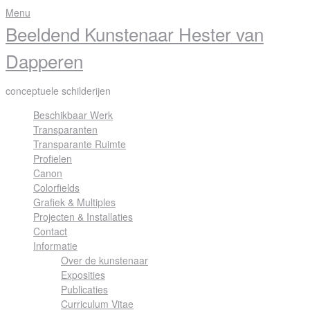
Skip
Menu
to
Beeldend Kunstenaar Hester van
content
Dapperen
conceptuele schilderijen
Beschikbaar Werk
Transparanten
Transparante Ruimte
Profielen
Canon
Colorfields
Grafiek & Multiples
Projecten & Installaties
Contact
Informatie
Over de kunstenaar
Exposities
Publicaties
Curriculum Vitae