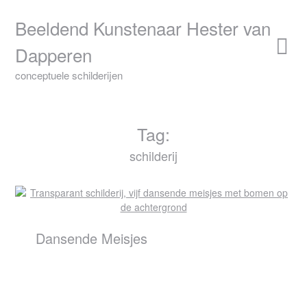
Skip
to
Beeldend Kunstenaar Hester van
content
Dapperen
conceptuele schilderijen
Tag:
schilderij
Dansende Meisjes