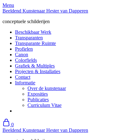
Skip
Menu
to
Beeldend Kunstenaar Hester van Dapperen
content
conceptuele schilderijen
Beschikbaar Werk
Transparanten
Transparante Ruimte
Profielen
Canon
Colorfields
Grafiek & Multiples
Projecten & Installaties
Contact
Informatie
Over de kunstenaar
Exposities
Publicaties
Curriculum Vitae
0
Beeldend Kunstenaar Hester van Dapperen