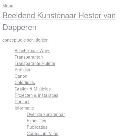
Skip
Menu
to
Beeldend Kunstenaar Hester van
content
Dapperen
conceptuele schilderijen
Beschikbaar Werk
Transparanten
Transparante Ruimte
Profielen
Canon
Colorfields
Grafiek & Multiples
Projecten & Installaties
Contact
Informatie
Over de kunstenaar
Exposities
Publicaties
Curriculum Vitae