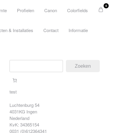
0
imte
Profielen
Canon
Colorfields
cten & Installaties
Contact
Informatie
Zoeken
Zoeken
test
Luchtenburg 54
4031KG Ingen
Nederland
KvK: 34365154
0031 (0)612364341