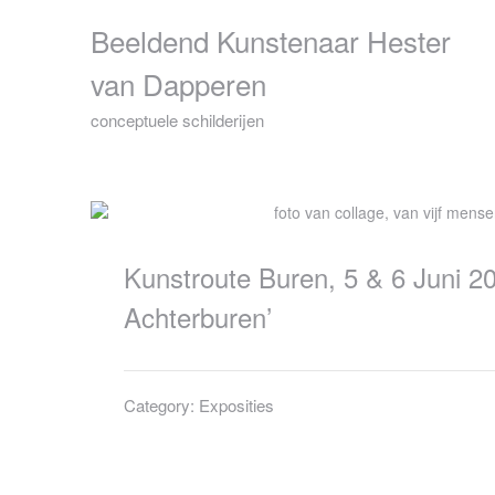
Skip
Beeldend Kunstenaar Hester
to
content
van Dapperen
conceptuele schilderijen
Kunstroute Buren, 5 & 6 Juni 202
Achterburen’
Category:
Exposities