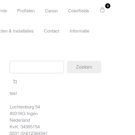
0
imte
Profielen
Canon
Colorfields
cten & Installaties
Contact
Informatie
Zoeken
Zoeken
test
Luchtenburg 54
4031KG Ingen
Nederland
KvK: 34365154
0031 (0)612364341