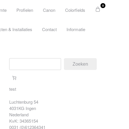
0
imte
Profielen
Canon
Colorfields
cten & Installaties
Contact
Informatie
Zoeken
Zoeken
test
Luchtenburg 54
4031KG Ingen
Nederland
KvK: 34365154
0031 (0)612364341