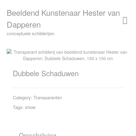
Skip
to
Beeldend Kunstenaar Hester van
content
Dapperen
conceptuele schilderijen
Dubbele Schaduwen
Category:
Transparanten
Tags:
show
Omschrijving