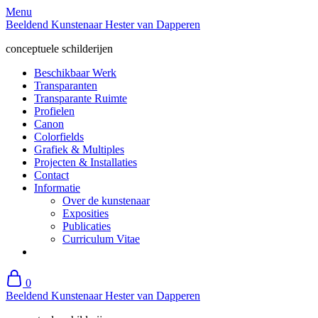
Skip
Menu
to
Beeldend Kunstenaar Hester van Dapperen
content
conceptuele schilderijen
Beschikbaar Werk
Transparanten
Transparante Ruimte
Profielen
Canon
Colorfields
Grafiek & Multiples
Projecten & Installaties
Contact
Informatie
Over de kunstenaar
Exposities
Publicaties
Curriculum Vitae
0
Beeldend Kunstenaar Hester van Dapperen