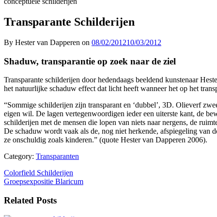
conceptuele schilderijen
Transparante Schilderijen
By Hester van Dapperen on
08/02/2012
10/03/2012
Shaduw, transparantie op zoek naar de ziel
Transparante schilderijen door hedendaags beeldend kunstenaar Hester
het natuurlijke schaduw effect dat licht heeft wanneer het op het trans
“Sommige schilderijen zijn transparant en ‘dubbel’, 3D. Olieverf zwe
eigen wil. De lagen vertegenwoordigen ieder een uiterste kant, de bew
schilderijen met de mensen die lopen van niets naar nergens, de ruimte
De schaduw wordt vaak als de, nog niet herkende, afspiegeling van d
ze onschuldig zoals kinderen.” (quote Hester van Dapperen 2006).
Category:
Transparanten
Bericht
Colorfield Schilderijen
Groepsexpositie Blaricum
navigatie
Related Posts