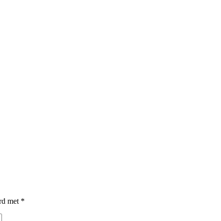
erd met
*