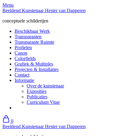
Skip
Menu
to
Beeldend Kunstenaar Hester van Dapperen
content
conceptuele schilderijen
Beschikbaar Werk
Transparanten
Transparante Ruimte
Profielen
Canon
Colorfields
Grafiek & Multiples
Projecten & Installaties
Contact
Informatie
Over de kunstenaar
Exposities
Publicaties
Curriculum Vitae
0
Beeldend Kunstenaar Hester van Dapperen