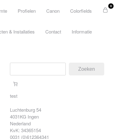
0
imte
Profielen
Canon
Colorfields
cten & Installaties
Contact
Informatie
Zoeken
Zoeken
test
Luchtenburg 54
4031KG Ingen
Nederland
KvK: 34365154
0031 (0)612364341