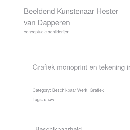
Skip
Beeldend Kunstenaar Hester
to
content
van Dapperen
conceptuele schilderijen
Grafiek monoprint en tekening in
Category:
Beschikbaar Werk
,
Grafiek
Tags:
show
Beschikbaarheid