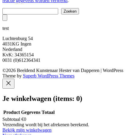
reactie gegevens worden verwerkt
.
Zoeken
Zoeken
test
Luchtenburg 54
4031KG Ingen
Nederland
KvK: 34365154
0031 (0)612364341
©2026 Beeldend Kunstenaar Hester van Dapperen
| WordPress
Theme by
Superb WordPress Themes
Je winkelwagen
(items: 0)
Product
Gegevens
Totaal
Subtotaal
€0
Producten
Verzending wordt bij het afrekenen berekend.
Bekijk mijn winkelwagen
in