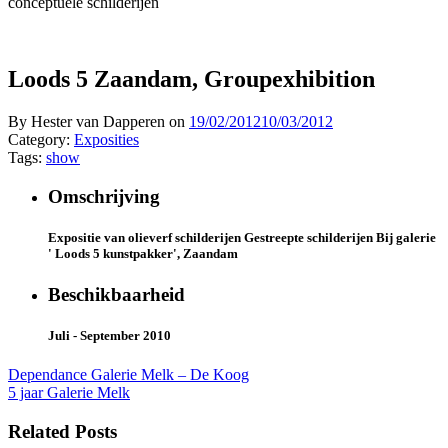
conceptuele schilderijen
Loods 5 Zaandam, Groupexhibition
By Hester van Dapperen on
19/02/2012
10/03/2012
Category:
Exposities
Tags:
show
Omschrijving
Expositie van olieverf schilderijen Gestreepte schilderijen Bij galerie
' Loods 5 kunstpakker', Zaandam
Beschikbaarheid
Juli - September 2010
Bericht
Dependance Galerie Melk – De Koog
5 jaar Galerie Melk
navigatie
Related Posts