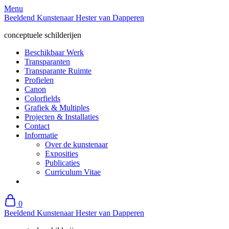
Skip
Menu
to
Beeldend Kunstenaar Hester van Dapperen
content
conceptuele schilderijen
Beschikbaar Werk
Transparanten
Transparante Ruimte
Profielen
Canon
Colorfields
Grafiek & Multiples
Projecten & Installaties
Contact
Informatie
Over de kunstenaar
Exposities
Publicaties
Curriculum Vitae
0
Beeldend Kunstenaar Hester van Dapperen