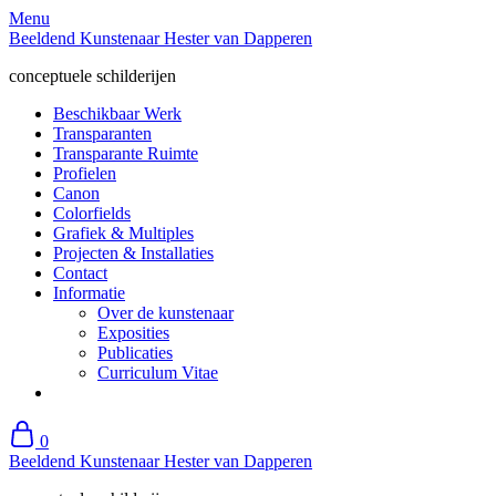
Skip
Menu
to
Beeldend Kunstenaar Hester van Dapperen
content
conceptuele schilderijen
Beschikbaar Werk
Transparanten
Transparante Ruimte
Profielen
Canon
Colorfields
Grafiek & Multiples
Projecten & Installaties
Contact
Informatie
Over de kunstenaar
Exposities
Publicaties
Curriculum Vitae
0
Beeldend Kunstenaar Hester van Dapperen