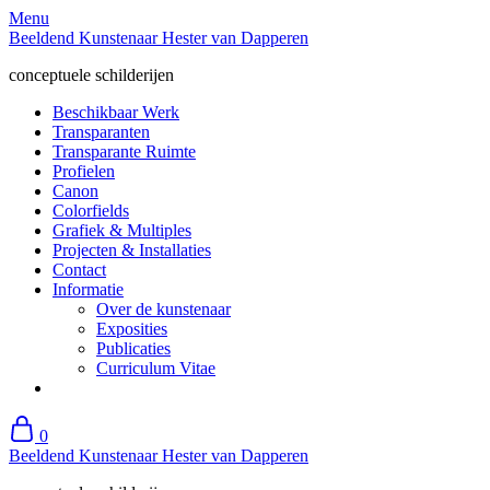
Skip
Menu
to
Beeldend Kunstenaar Hester van Dapperen
content
conceptuele schilderijen
Beschikbaar Werk
Transparanten
Transparante Ruimte
Profielen
Canon
Colorfields
Grafiek & Multiples
Projecten & Installaties
Contact
Informatie
Over de kunstenaar
Exposities
Publicaties
Curriculum Vitae
0
Beeldend Kunstenaar Hester van Dapperen