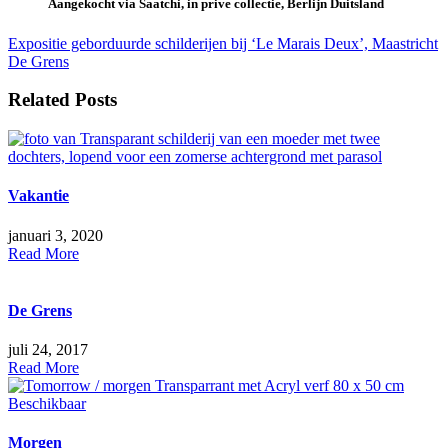
Aangekocht via Saatchi, in prive collectie, Berlijn Duitsland
Bericht
Expositie geborduurde schilderijen bij ‘Le Marais Deux’, Maastricht
De Grens
navigatie
Related Posts
Vakantie
januari 3, 2020
Read More
De Grens
juli 24, 2017
Read More
Morgen